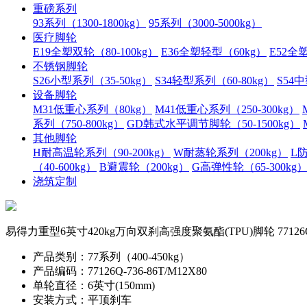
重磅系列
93系列（1300-1800kg）
95系列（3000-5000kg）
医疗脚轮
E19全塑双轮（80-100kg）
E36全塑轻型（60kg）
E52全塑
不锈钢脚轮
S26小型系列（35-50kg）
S34轻型系列（60-80kg）
S54中
设备脚轮
M31低重心系列（80kg）
M41低重心系列（250-300kg）
系列（750-800kg）
GD韩式水平调节脚轮（50-1500kg）
其他脚轮
H耐高温轮系列（90-200kg）
W耐蒸轮系列（200kg）
L防
（40-600kg）
B避震轮（200kg）
G高弹性轮（65-300kg
浇筑定制
易得力重型6英寸420kg万向双刹高强度聚氨酯(TPU)脚轮 77126Q-73
产品类别：77系列（400-450kg）
产品编码：77126Q-736-86T/M12X80
单轮直径：6英寸(150mm)
安装方式：平顶刹车