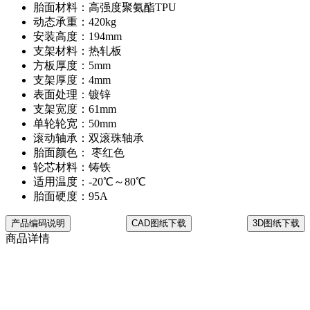
胎面材料：高强度聚氨酯TPU
动态承重：420kg
安装高度：194mm
支架材料：热轧板
方板厚度：5mm
支架厚度：4mm
表面处理：镀锌
支架宽度：61mm
单轮轮宽：50mm
滚动轴承：双滚珠轴承
胎面颜色： 枣红色
轮芯材料：铸铁
适用温度：-20℃～80℃
胎面硬度：95A
产品编码说明
CAD图纸下载
3D图纸下载
商品详情