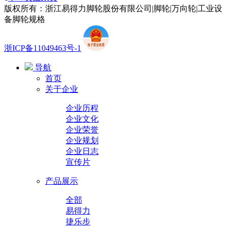
版权所有：浙江易得力脚轮股份有限公司|脚轮|万向轮|工业设
备脚轮规格
浙ICP备11049463号-1
导航
首页
关于企业
企业历程
企业文化
企业荣誉
企业规划
企业日志
宣传片
产品展示
全部
易得力
捷乐步