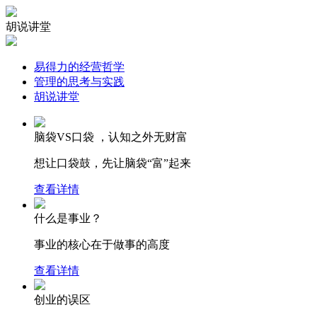
胡说讲堂
易得力的经营哲学
管理的思考与实践
胡说讲堂
脑袋VS口袋 ，认知之外无财富
想让口袋鼓，先让脑袋“富”起来
查看详情
什么是事业？
事业的核心在于做事的高度
查看详情
创业的误区