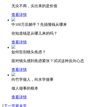
无尖不商，尖出来的是价值
查看详情
中100万后躺平？先搞懂钱从哪来
你知道钱是从哪儿来的吗？
查看详情
如何告别镜头焦虑？
面对镜头感到焦虑紧张？试试这种反向心态
查看详情
向竹学做人，向水学做事
做人做事的根本
查看详情
1
下一页
最末页