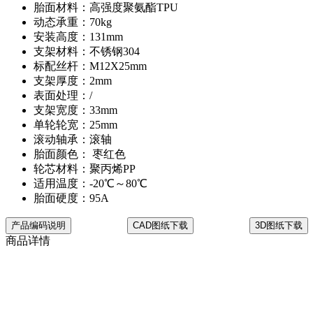
胎面材料：高强度聚氨酯TPU
动态承重：70kg
安装高度：131mm
支架材料：不锈钢304
标配丝杆：M12X25mm
支架厚度：2mm
表面处理：/
支架宽度：33mm
单轮轮宽：25mm
滚动轴承：滚轴
胎面颜色： 枣红色
轮芯材料：聚丙烯PP
适用温度：-20℃～80℃
胎面硬度：95A
产品编码说明
CAD图纸下载
3D图纸下载
商品详情