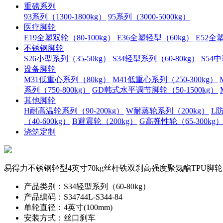
重磅系列
93系列（1300-1800kg）
95系列（3000-5000kg）
医疗脚轮
E19全塑双轮（80-100kg）
E36全塑轻型（60kg）
E52全塑
不锈钢脚轮
S26小型系列（35-50kg）
S34轻型系列（60-80kg）
S54中
设备脚轮
M31低重心系列（80kg）
M41低重心系列（250-300kg）
系列（750-800kg）
GD韩式水平调节脚轮（50-1500kg）
其他脚轮
H耐高温轮系列（90-200kg）
W耐蒸轮系列（200kg）
L防
（40-600kg）
B避震轮（200kg）
G高弹性轮（65-300kg
浇筑定制
易得力不锈钢轻型4英寸70kg丝杆铁双刹高强度聚氨酯TPU脚轮S3474
产品类别：S34轻型系列（60-80kg）
产品编码：S34744L-S344-84
单轮直径：4英寸(100mm)
安装方式：丝口刹车