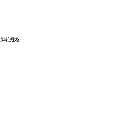
备脚轮规格