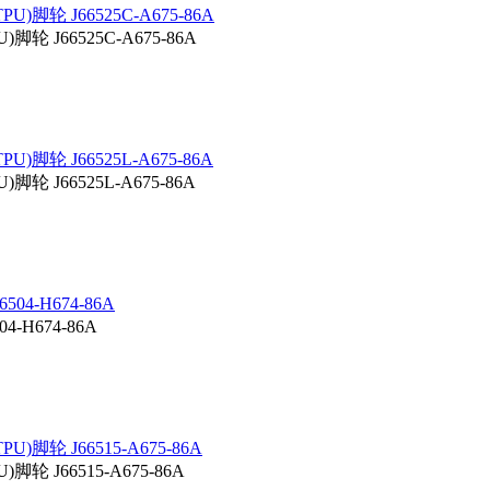
J66525C-A675-86A
J66525L-A675-86A
-H674-86A
J66515-A675-86A