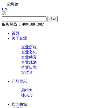
EN
服务热线：
400-188-1987
首页
关于企业
企业历程
企业文化
企业荣誉
企业规划
企业日志
宣传片
产品展示
易得力
捷乐步
官方商城