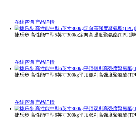
在线咨询
产品详情
捷乐步 高性能中型5英寸300kg定向高强度聚氨酯(TPU)脚轮 J6
在线咨询
产品详情
捷乐步 高性能中型6英寸300kg平顶侧刹高强度聚氨酯(TPU)脚轮 
在线咨询
产品详情
捷乐步 高性能中型6英寸300kg平顶双刹高强度聚氨酯(TPU)脚轮 