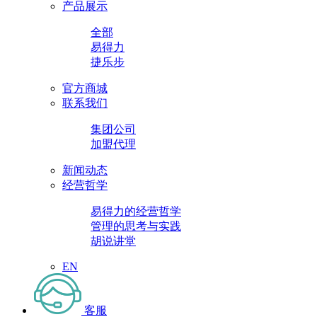
产品展示
全部
易得力
捷乐步
官方商城
联系我们
集团公司
加盟代理
新闻动态
经营哲学
易得力的经营哲学
管理的思考与实践
胡说讲堂
EN
客服