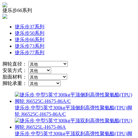
捷乐步66系列
捷乐步37系列
捷乐步50系列
捷乐步66系列
捷乐步73系列
捷乐步77系列
脚轮直径：
安装方式：
胎面材料：
脚轮承重：
捷乐步 中型5英寸300kg平顶侧刹高弹性聚氨酯(TPU)脚
轮 J66525C-H675-86A/C
捷乐步 中型5英寸300kg平顶双刹高弹性聚氨酯(TPU)脚