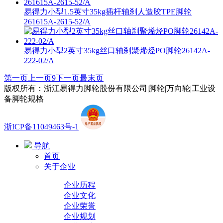
易得力小型1.5英寸35kg插杆轴刹人造胶TPE脚轮
261615A-2615-52/A
易得力小型2英寸35kg丝口轴刹聚烯烃PO脚轮26142A-
222-02/A
第一页
上一页
9
下一页
最末页
版权所有：浙江易得力脚轮股份有限公司|脚轮|万向轮|工业设
备脚轮规格
浙ICP备11049463号-1
导航
首页
关于企业
企业历程
企业文化
企业荣誉
企业规划