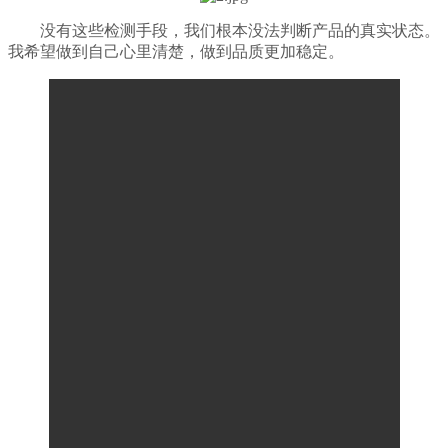
没有这些检测手段，我们根本没法判断产品的真实状态。
我希望做到自己心里清楚，做到品质更加稳定。