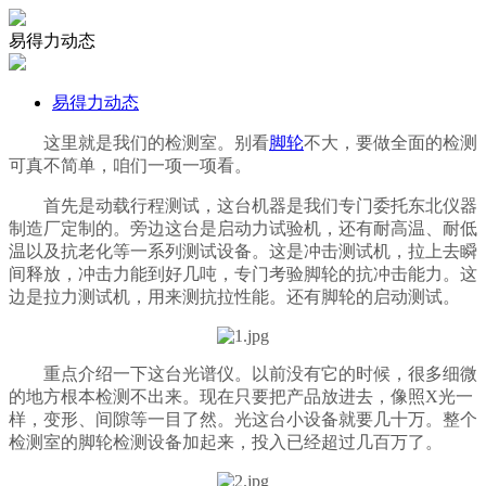
易得力动态
易得力动态
这里就是我们的检测室。别看
脚轮
不大，要做全面的检测
可真不简单，咱们一项一项看。
首先是动载行程测试，这台机器是我们专门委托东北仪器
制造厂定制的。旁边这台是启动力试验机，还有耐高温、耐低
温以及抗老化等一系列测试设备。这是冲击测试机，拉上去瞬
间释放，冲击力能到好几吨，专门考验脚轮的抗冲击能力。这
边是拉力测试机，用来测抗拉性能。还有脚轮的启动测试。
重点介绍一下这台光谱仪。以前没有它的时候，很多细微
的地方根本检测不出来。现在只要把产品放进去，像照X光一
样，变形、间隙等一目了然。光这台小设备就要几十万。整个
检测室的脚轮检测设备加起来，投入已经超过几百万了。