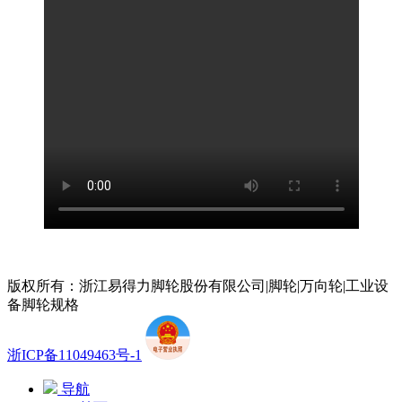
版权所有：浙江易得力脚轮股份有限公司|脚轮|万向轮|工业设
备脚轮规格
浙ICP备11049463号-1
导航