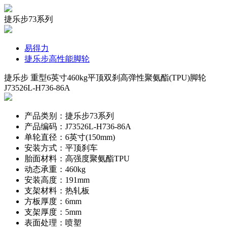
捷乐步73系列
易得力
捷乐步高性能脚轮
捷乐步 重型6英寸460kg平顶双刹高弹性聚氨酯(TPU)脚轮
J73526L-H736-86A
产品类别：捷乐步73系列
产品编码：J73526L-H736-86A
单轮直径：6英寸(150mm)
安装方式：平顶刹车
胎面材料：高强度聚氨酯TPU
动态承重：460kg
安装高度：191mm
支架材料：热轧板
方板厚度：6mm
支架厚度：5mm
表面处理：喷塑