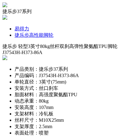
捷乐步37系列
易得力
捷乐步高性能脚轮
捷乐步 轻型3英寸80kg丝杆双刹高弹性聚氨酯TPU脚轮
J37543H-H373-86A
产品类别：捷乐步37系列
产品编码：J37543H-H373-86A
单轮直径：3英寸(75mm)
安装方式：丝口刹车
胎面材料：高强度聚氨酯TPU
动态承重：80kg
安装高度：107mm
支架材料：冷轧板
丝杆尺寸：M10X25mm
支架厚度：2.5mm
表面处理：喷塑