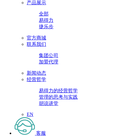
产品展示
全部
易得力
捷乐步
官方商城
联系我们
集团公司
加盟代理
新闻动态
经营哲学
易得力的经营哲学
管理的思考与实践
胡说讲堂
EN
客服