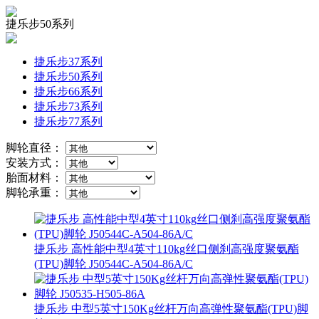
捷乐步50系列
捷乐步37系列
捷乐步50系列
捷乐步66系列
捷乐步73系列
捷乐步77系列
脚轮直径：
安装方式：
胎面材料：
脚轮承重：
捷乐步 高性能中型4英寸110kg丝口侧刹高强度聚氨酯
(TPU)脚轮 J50544C-A504-86A/C
捷乐步 中型5英寸150Kg丝杆万向高弹性聚氨酯(TPU)脚