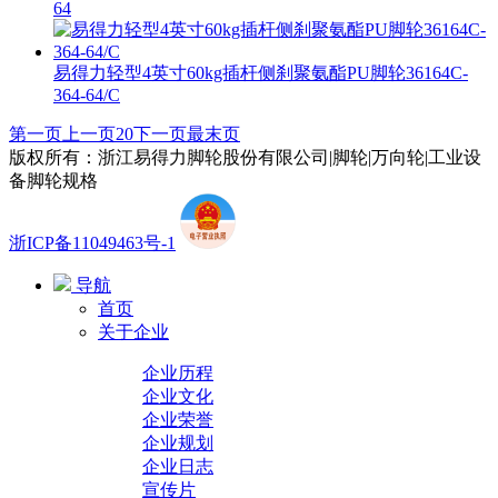
64
易得力轻型4英寸60kg插杆侧刹聚氨酯PU脚轮36164C-
364-64/C
第一页
上一页
20
下一页
最末页
版权所有：浙江易得力脚轮股份有限公司|脚轮|万向轮|工业设
备脚轮规格
浙ICP备11049463号-1
导航
首页
关于企业
企业历程
企业文化
企业荣誉
企业规划
企业日志
宣传片