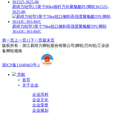
易得力轻型2.5英寸80kg插杆万向聚氨酯PU脚轮361525-
3625-86
易得力轻型3英寸70kg丝口侧刹高强度聚氨酯TPU脚轮
36143C-363-84/C
第一页
上一页
11
下一页
最末页
版权所有：浙江易得力脚轮股份有限公司|脚轮|万向轮|工业设
备脚轮规格
浙ICP备11049463号-1
导航
首页
关于企业
企业历程
企业文化
企业荣誉
企业规划